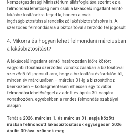
Nemzetgazdasági Minisztérium állásfoglalása szerint ez a
felmondási lehetőség nem csak a lakáscélú ingatlant érintő
lakásbiztosításokra terjed ki, hanem a csak
ingóságbiztosítással rendelkező lakásbiztosításokra is. A
szerződés felmondására a biztosítóval szerződő fél jogosult.
4. Mikorra és hogyan lehet felmondani márciusban
a lakásbiztosítást?
A lakáscélú ingatlant érintő, határozatlan időre kötött
vagyonbiztosítási szerződés vonatkozásában a biztosítóval
szerződő fél jogosult arra, hogy a biztosítási évfordulón túl,
minden év márciusában – március 31-ig a biztosítóhoz
beérkezően – költségmentesen élhessen egy további
felmondási lehetőséggel az adott év április 30. napjára
vonatkozóan, egyebekben a rendes felmondás szabályai
alapján.
Tehát a
2026. március 1. és március 31. napja között
írásban felmondott lakásbiztosítások egységesen 2026.
április 30-ával szűnnek meg.