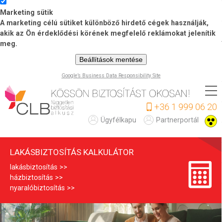
Marketing sütik
A marketing célú sütiket különböző hirdető cégek használják,
akik az Ön érdeklődési körének megfelelő reklámokat jelenítik
meg.
Beállítások mentése
Google’s Business Data Responsibility Site
Ugrás
a
+36 1 999 06 20
tartalomra
L
Ügyfélkapu
Partnerportál
a
LAKÁSBIZTOSÍTÁS KALKULÁTOR
k
lakásbiztosítás
á
házbiztosítás
s
nyaralóbiztosítás
b
i