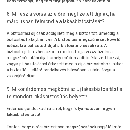
kedvezményt, engedményt jogosult visszakövetelni.
8. Mi lesz a sorsa az előre megfizetett díjnak, ha
márciusban felmondja a lakásbiztosítását?
A biztosítási díj csak addig illeti meg a biztosítót, ameddig a
biztosítás hatályban van.
A biztosítás megszűnését követő
időszakra befizetett díjat a biztosító visszafizeti.
A
biztosító jellemzően azon a módon fogja visszafizetni a
megszűnés utáni díjat, amely módon a díj beérkezett hozzá,
vagyis pl. ha utalással érkezett meg a díj a biztosítóhoz, akkor
a biztosító – eltérő rendelkezés hiányában - utalni fogja a
visszajáró díjat.
9. Mikor érdemes megkötni az új lakásbiztosítást a
felmondott lakásbiztosítás helyett?
Érdemes gondoskodnia arról, hogy
folyamatosan legyen
lakásbiztosítása!
Fontos, hogy a régi biztosítása megszűnésének napjától már