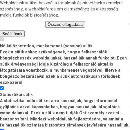
Weboldalunk sütiket használ a tartalmak és hirdetések személyre
szabásához, a weboldalforgalom elemzéséhez és a közösségi
média funkciók biztosításához.
Összes elfogadása
Beállítások
Nélkülözhetetlen, munkamenet (session) sütik
Ezek a sütik ahhoz szükségesek, hogy a felhasználók
böngészhessék weboldalunkat, használják annak funkciót. Ezen
sütik érvényességi ideje kizárólag a felhasználó aktuális
látogatására vonatkozik, a munkamenet végeztével, illetve a
böngésző bezárásával ezek a sütik automatikusan törlődnek
eszközéről.
Statisztikai sütik
A statisztikai célú sütiket arra használjuk, hogy információt
gyűjtsünk azzal kapcsolatban, hogyan használják látogatóink
weboldalunkat. Ezek a sütik nem tudják Önt személy szerint
beazonosítani. Mindezt weboldalunk fejlesztésére, valamint a
felhasználók számára biztosított élmények javítására használjuk.