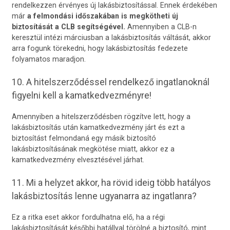
rendelkezzen érvényes új lakásbiztosítással. Ennek érdekében
már
a felmondási időszakában is megkötheti új
biztosítását a CLB segítségével.
Amennyiben a CLB-n
keresztül intézi márciusban a lakásbiztosítás váltását, akkor
arra fogunk törekedni, hogy lakásbiztosítás fedezete
folyamatos maradjon.
10. A hitelszerződéssel rendelkező ingatlanoknál
figyelni kell a kamatkedvezményre!
Amennyiben a hitelszerződésben rögzítve lett, hogy a
lakásbiztosítás után kamatkedvezmény járt és ezt a
biztosítást felmondaná egy másik biztosító
lakásbiztosításának megkötése miatt, akkor ez a
kamatkedvezmény elvesztésével járhat.
11. Mi a helyzet akkor, ha rövid ideig több hatályos
lakásbiztosítás lenne ugyanarra az ingatlanra?
Ez a ritka eset akkor fordulhatna elő, ha a régi
lakásbiztosítását későbbi hatállyal törölné a biztosító, mint