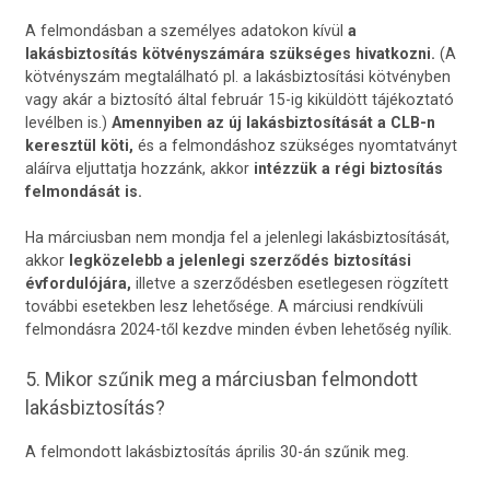
A felmondásban a személyes adatokon kívül
a
lakásbiztosítás kötvényszámára szükséges hivatkozni.
(A
kötvényszám megtalálható pl. a lakásbiztosítási kötvényben
vagy akár a biztosító által február 15-ig kiküldött tájékoztató
levélben is.)
Amennyiben az új lakásbiztosítását a CLB-n
keresztül köti,
és a felmondáshoz szükséges nyomtatványt
aláírva eljuttatja hozzánk, akkor
intézzük a régi biztosítás
felmondását is.
Ha márciusban nem mondja fel a jelenlegi lakásbiztosítását,
akkor
legközelebb a jelenlegi szerződés biztosítási
évfordulójára,
illetve a szerződésben esetlegesen rögzített
további esetekben lesz lehetősége. A márciusi rendkívüli
felmondásra 2024-től kezdve minden évben lehetőség nyílik.
5. Mikor szűnik meg a márciusban felmondott
lakásbiztosítás?
A felmondott lakásbiztosítás április 30-án szűnik meg.