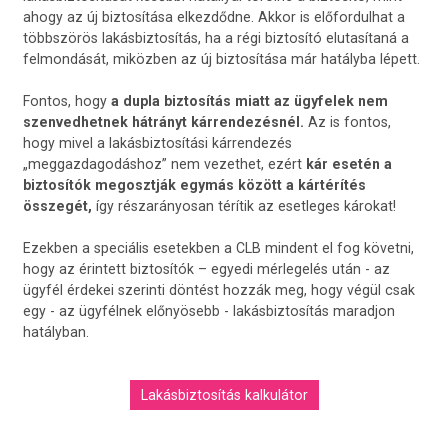
ahogy az új biztosítása elkezdődne. Akkor is előfordulhat a
többszörös lakásbiztosítás, ha a régi biztosító elutasítaná a
felmondását, miközben az új biztosítása már hatályba lépett.
Fontos, hogy
a dupla biztosítás miatt az ügyfelek nem
szenvedhetnek hátrányt kárrendezésnél.
Az is fontos,
hogy mivel a lakásbiztosítási kárrendezés
„meggazdagodáshoz” nem vezethet, ezért
kár esetén a
biztosítók megosztják egymás között a kártérítés
összegét,
így részarányosan térítik az esetleges károkat!
Ezekben a speciális esetekben a CLB mindent el fog követni,
hogy az érintett biztosítók – egyedi mérlegelés után - az
ügyfél érdekei szerinti döntést hozzák meg, hogy végül csak
egy - az ügyfélnek előnyösebb - lakásbiztosítás maradjon
hatályban.
Lakásbiztosítás kalkulátor