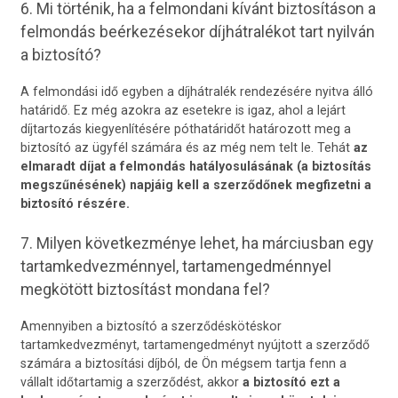
6. Mi történik, ha a felmondani kívánt biztosításon a
felmondás beérkezésekor díjhátralékot tart nyilván
a biztosító?
A felmondási idő egyben a díjhátralék rendezésére nyitva álló
határidő. Ez még azokra az esetekre is igaz, ahol a lejárt
díjtartozás kiegyenlítésére póthatáridőt határozott meg a
biztosító az ügyfél számára és az még nem telt le. Tehát
az
elmaradt díjat a felmondás hatályosulásának (a biztosítás
megszűnésének) napjáig kell a szerződőnek megfizetni a
biztosító részére.
7. Milyen következménye lehet, ha márciusban egy
tartamkedvezménnyel, tartamengedménnyel
megkötött biztosítást mondana fel?
Amennyiben a biztosító a szerződéskötéskor
tartamkedvezményt, tartamengedményt nyújtott a szerződő
számára a biztosítási díjból, de Ön mégsem tartja fenn a
vállalt időtartamig a szerződést, akkor
a biztosító ezt a