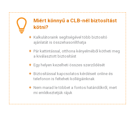
Miért könnyű a CLB-nél biztosítást
kötni?
Kalkulátoraink segítségével több biztosító
ajánlatát is összehasonlíthatja
Pár kattintással, otthona kényelméből kötheti meg
a kiválasztott biztosítást
Egy helyen kezelheti összes szerződését
Biztosítással kapcsolatos kérdéseit online és
telefonon is felteheti kollégáinknak
Nem marad le többet a fontos határidőkről, mert
mi emlékeztetjük rájuk