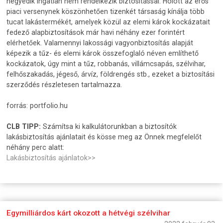
negyedik ingatlan nem rendelkezik biztosítással. Holott az erős
piaci versenynek köszönhetően tizenkét társaság kínálja több
tucat lakástermékét, amelyek közül az elemi károk kockázatait
fedező alapbiztosítások már havi néhány ezer forintért
elérhetőek. Valamennyi lakossági vagyonbiztosítás alapját
képezik a tűz- és elemi károk összefoglaló néven említhető
kockázatok, úgy mint a tűz, robbanás, villámcsapás, szélvihar,
felhőszakadás, jégeső, árvíz, földrengés stb., ezeket a biztosítási
szerződés részletesen tartalmazza.
forrás: portfolio.hu
CLB TIPP:
Számítsa ki kalkulátorunkban a biztosítók
lakásbiztosítás ajánlatait és kösse meg az Önnek megfelelőt
néhány perc alatt:
Lakásbiztosítás ajánlatok>>
Egymilliárdos kárt okozott a hétvégi szélvihar