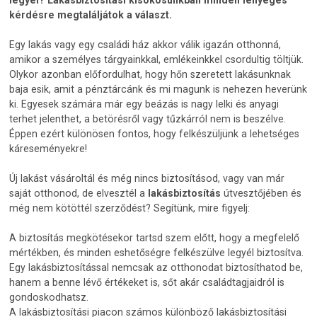
kérdésre megtaláljátok a választ.
Egy lakás vagy egy családi ház akkor válik igazán otthonná,
amikor a személyes tárgyainkkal, emlékeinkkel csordultig töltjük.
Olykor azonban előfordulhat, hogy hőn szeretett lakásunknak
baja esik, amit a pénztárcánk és mi magunk is nehezen heverünk
ki. Egyesek számára már egy beázás is nagy lelki és anyagi
terhet jelenthet, a betörésről vagy tűzkárról nem is beszélve.
Éppen ezért különösen fontos, hogy felkészüljünk a lehetséges
káreseményekre!
Új lakást vásároltál és még nincs biztosításod, vagy van már
saját otthonod, de elvesztél a
lakásbiztosítás
útvesztőjében és
még nem kötöttél szerződést? Segítünk, mire figyelj:
A biztosítás megkötésekor tartsd szem előtt, hogy a megfelelő
mértékben, és minden eshetőségre felkészülve legyél biztosítva.
Egy lakásbiztosítással nemcsak az otthonodat biztosíthatod be,
hanem a benne lévő értékeket is, sőt akár családtagjaidról is
gondoskodhatsz.
A lakásbiztosítási piacon számos különböző lakásbiztosítási