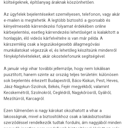
költségeknek, építőanyag áraknak köszönhetően.
Az ügyfelek bejelentéseiket személyesen, telefonon, vagy akár
e-mailen is megtehetik. A legtöbb biztosító a gyorsabb és
kényelmesebb kárrendezési folyamat érdekében online
kárbejelentési, esetleg kárrendezési lehetőséget is kialakított a
honlapján, élő videós kárfelvételre is van már példa. A
kárszemléig csak a legszükségesebb állagmegóvási
munkálatokat végezzük el, és lehetőleg készítsünk mindenről
fényképfelvételeket, akár okostelefonunk segítségével.
A január végi vihar további jellemzője, hogy nem lokálisan
pusztított, hanem szinte az ország teljes területén: különösen
sok bejelentés érkezett Budapestről, Bács-Kiskun, Pest, Heves,
Jász-Nagykun-Szolnok, Békés, Fejér megyékből, valamint
Kecskemétről, Szolnokról, Ceglédről, Nagykőrösről, Gyálról,
Mezőtúrról, Karcagról.
Ezen túlmenően is nagy károkat okozhatott a vihar a
lakosságnak, mivel a biztosítókhoz csak a lakásbiztosítási
szerződéssel rendelkezők tudtak fordulni, ám nagyjából minden