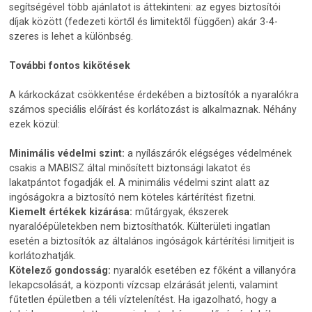
segítségével több ajánlatot is áttekinteni: az egyes biztosítói
díjak között (fedezeti körtől és limitektől függően) akár 3-4-
szeres is lehet a különbség.
További fontos kikötések
A kárkockázat csökkentése érdekében a biztosítók a nyaralókra
számos speciális előírást és korlátozást is alkalmaznak. Néhány
ezek közül:
Minimális védelmi szint:
a nyílászárók elégséges védelmének
csakis a MABISZ által minősített biztonsági lakatot és
lakatpántot fogadják el. A minimális védelmi szint alatt az
ingóságokra a biztosító nem köteles kártérítést fizetni.
Kiemelt értékek kizárása:
műtárgyak, ékszerek
nyaralóépületekben nem biztosíthatók. Külterületi ingatlan
esetén a biztosítók az általános ingóságok kártérítési limitjeit is
korlátozhatják.
Kötelező gondosság:
nyaralók esetében ez főként a villanyóra
lekapcsolását, a központi vízcsap elzárását jelenti, valamint
fűtetlen épületben a téli víztelenítést. Ha igazolható, hogy a