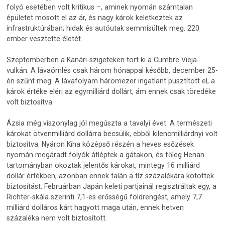
folyó esetében volt kritikus –, aminek nyomán számtalan
épületet mosott el az ár, és nagy károk keletkeztek az
infrastruktúrában; hidak és autóutak semmisültek meg. 220
ember vesztette életét.
Szeptemberben a Kanári-szigeteken tört ki a Cumbre Vieja-
vulkán. A lávaömlés csak három hónappal később, december 25-
én szűnt meg. A lávafolyam háromezer ingatlant pusztított el, a
károk értéke eléri az egymilliárd dollárt, ám ennek csak töredéke
volt biztosítva.
Ázsia még viszonylag jól megúszta a tavalyi évet. A természeti
károkat ötvenmilliárd dollárra becsülik, ebből kilencmilliárdnyi volt
biztosítva. Nyáron Kína középső részén a heves esőzések
nyomán megáradt folyók átléptek a gátakon, és főleg Henan
tartományban okoztak jelentős károkat, mintegy 16 milliárd
dollár értékben, azonban ennek talán a tíz százalékára kötöttek
biztosítást. Februárban Japán keleti partjainál regisztráltak egy, a
Richter-skála szerinti 7,1-es erősségű földrengést, amely 7,7
milliárd dolláros kárt hagyott maga után, ennek hetven
százaléka nem volt biztosított.