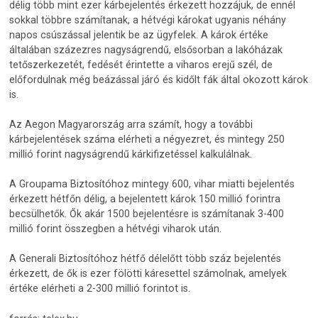
délig több mint ezer kárbejelentés érkezett hozzájuk, de ennél
sokkal többre számítanak, a hétvégi károkat ugyanis néhány
napos csúszással jelentik be az ügyfelek. A károk értéke
általában százezres nagyságrendű, elsősorban a lakóházak
tetőszerkezetét, fedését érintette a viharos erejű szél, de
előfordulnak még beázással járó és kidőlt fák által okozott károk
is.
Az Aegon Magyarország arra számít, hogy a további
kárbejelentések száma elérheti a négyezret, és mintegy 250
millió forint nagyságrendű kárkifizetéssel kalkulálnak.
A Groupama Biztosítóhoz mintegy 600, vihar miatti bejelentés
érkezett hétfőn délig, a bejelentett károk 150 millió forintra
becsülhetők. Ők akár 1500 bejelentésre is számítanak 3-400
millió forint összegben a hétvégi viharok után.
A Generali Biztosítóhoz hétfő délelőtt több száz bejelentés
érkezett, de ők is ezer fölötti káresettel számolnak, amelyek
értéke elérheti a 2-300 millió forintot is.