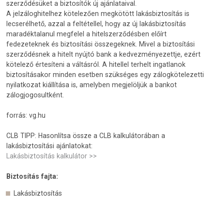
szerződésüket a biztosítók új ajánlataival.
A jelzáloghitelhez kötelezően megkötött lakásbiztosítás is
lecserélhető, azzal a feltétellel, hogy az új lakásbiztosítás
maradéktalanul megfelel a hitelszerződésben előírt
fedezeteknek és biztosítási összegeknek. Mivel a biztosítási
szerződésnek a hitelt nyújtó bank a kedvezményezettje, ezért
kötelező értesíteni a váltásról. A hitellel terhelt ingatlanok
biztosításakor minden esetben szükséges egy zálogkötelezetti
nyilatkozat kiállítása is, amelyben megjelöljük a bankot
zálogjogosultként.
forrás: vg.hu
CLB TIPP: Hasonlítsa össze a CLB kalkulátorában a
lakásbiztosítási ajánlatokat:
Lakásbiztosítás kalkulátor >>
Biztosítás fajta:
Lakásbiztosítás