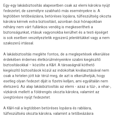
Egy-egy lakásbiztosítás alapesetben csak az elemi károkra nyújt
fedezetet, de személyre szabható más eseményekre is. A
legtöbben tetőbeázásra, betöréses lopásra, túlfeszültség okozta
károkra kérnek extra biztosítást, azonban őszi hónapokban
néhány nem várt fullánkos vendég is megkeserítheti a
biztonságunkat, irtásuk vagyonokba kerülhet és a testi épséget
is sok esetben veszélyeztetik egyszerű jelenlétükkel vagy a nem
szakszerű irtással.
A lakásbiztosítás megléte fontos, de a meglepetések elkerülése
érdekében érdemes életkörülményeinkre szabni kiegészítő
biztosításokkal – közölte a K&H. A társaságnál köthető
kiegészítő biztosítások közül az indokoltak kiválasztásával nem
csak a hirtelen jött kár térül meg, de azt is elkerülhetjük, hogy
esetleg olyan fedezet díját is fizetni kelljen, ami egyáltalán nem
életszerű. Az alap lakásbiztosítás az elemi - azaz a tűz-, a vihar-,
vízkárok mellett a földrengés okozta károkra, valamint az
üvegtörésre nyújt fedezetet.
A K&H-nál a legtöbben betöréses lopásra és rablásra,
túlfeszültség okozta károkra, valamint a tetőbeázásra