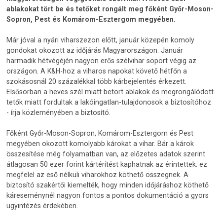
ablakokat tört be és tetőket rongált meg főként Győr-Moson-
Sopron, Pest és Komárom-Esztergom megyében.
Már jóval a nyári viharszezon előtt, január közepén komoly
gondokat okozott az időjárás Magyarországon. Január
harmadik hétvégéjén nagyon erős szélvihar söpört végig az
országon. A K&H-hoz a viharos napokat követő hétfőn a
szokásosnál 20 százalékkal több kárbejelentés érkezett.
Elsősorban a heves szél miatt betört ablakok és megrongálódott
tetők miatt fordultak a lakóingatlan-tulajdonosok a biztosítóhoz
- írja közleményében a biztosító.
Főként Győr-Moson-Sopron, Komárom-Esztergom és Pest
megyében okozott komolyabb károkat a vihar. Bár a károk
összesítése még folyamatban van, az előzetes adatok szerint
átlagosan 50 ezer forint kártérítést kaphatnak az érintettek: ez
megfelel az eső nélküli viharokhoz köthető összegnek. A
biztosító szakértői kiemelték, hogy minden időjáráshoz köthető
káreseménynél nagyon fontos a pontos dokumentáció a gyors
ügyintézés érdekében.