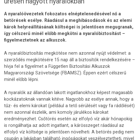
üresen hagyott nyaralókban
A nyaralóövezetek fokozatos elnéptelenedésével nő a
betörések esélye. Ráadásul a meghibásodások és az elemi
károk helyreállításának költségei is jelentősen megugranak,
így célszerű minél előbb megkötni a nyaralóbiztosítást –
figyelmeztetnek az alkuszok.
A nyaralóbiztosítás megkötése nem azonnal nyújt védelmet: a
szerződés megkötésére 15 nap áll a biztosítók rendelkezésére –
hívja fel a figyelmet a Független Biztosítási Alkuszok
Magyarországi Szövetsége (FBAMSZ). Éppen ezért célszerű
minél előbb lépni.
A nyaralók az állandóan lakott ingatlanokhoz képest magasabb
kockázatoknak vannak kitéve. Nagyobb az esélye annak, hogy a
tűz- és elemi károkat (például a tető sérülését vagy fa rádőlését)
nem azonnal észlelik, ami komoly járulékos károkat
eredményezhet. Csőtörés esetén az elfolyó víz akár hónapokig
is rongálhatja az adott ingatlant, a kárösszeget ráadásul az
elfolyó víz költsége is jelentősen növelheti. A betörés pedig nem
csupán a lakásban található ingóságokat veszélyeztetheti, mivel