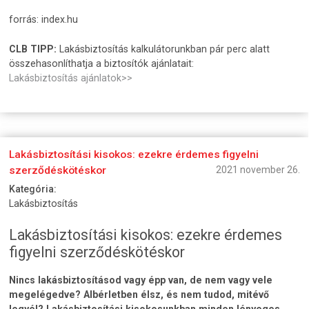
forrás: index.hu
CLB TIPP:
Lakásbiztosítás kalkulátorunkban pár perc alatt
összehasonlíthatja a biztosítók ajánlatait:
Lakásbiztosítás ajánlatok>>
Lakásbiztosítási kisokos: ezekre érdemes figyelni
szerződéskötéskor
2021 november 26.
Kategória:
Lakásbiztosítás
Lakásbiztosítási kisokos: ezekre érdemes
figyelni szerződéskötéskor
Nincs lakásbiztosításod vagy épp van, de nem vagy vele
megelégedve? Albérletben élsz, és nem tudod, mitévő
legyél? Lakásbiztosítási kisokosunkban minden lényeges