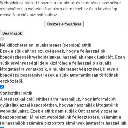
Weboldalunk sütiket használ a tartalmak és hirdetések személyre
szabásához, a weboldalforgalom elemzéséhez és a közösségi
média funkciók biztosításához.
Összes elfogadása
Beállítások
Nélkülözhetetlen, munkamenet (session) sütik
Ezek a sütik ahhoz szükségesek, hogy a felhasználók
böngészhessék weboldalunkat, használják annak funkciót. Ezen
sütik érvényességi ideje kizárólag a felhasználó aktuális
látogatására vonatkozik, a munkamenet végeztével, illetve a
böngésző bezárásával ezek a sütik automatikusan törlődnek
eszközéről.
Statisztikai sütik
A statisztikai célú sütiket arra használjuk, hogy információt
gyűjtsünk azzal kapcsolatban, hogyan használják látogatóink
weboldalunkat. Ezek a sütik nem tudják Önt személy szerint
beazonosítani. Mindezt weboldalunk fejlesztésére, valamint a
felhasználók számára biztosított élmények javítására használjuk.