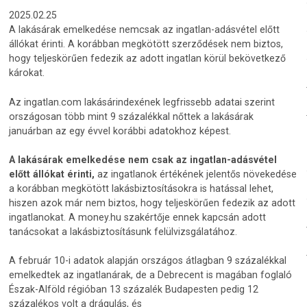
2025.02.25
A lakásárak emelkedése nemcsak az ingatlan-adásvétel előtt
állókat érinti. A korábban megkötött szerződések nem biztos,
hogy teljeskörűen fedezik az adott ingatlan körül bekövetkező
károkat.
Az ingatlan.com lakásárindexének legfrissebb adatai szerint
országosan több mint 9 százalékkal nőttek a lakásárak
januárban az egy évvel korábbi adatokhoz képest.
A lakásárak emelkedése nem csak az ingatlan-adásvétel
előtt állókat érinti,
az ingatlanok értékének jelentős növekedése
a korábban megkötött lakásbiztosításokra is hatással lehet,
hiszen azok már nem biztos, hogy teljeskörűen fedezik az adott
ingatlanokat. A money.hu szakértője ennek kapcsán adott
tanácsokat a lakásbiztosításunk felülvizsgálatához.
A február 10-i adatok alapján országos átlagban 9 százalékkal
emelkedtek az ingatlanárak, de a Debrecent is magában foglaló
Észak-Alföld régióban 13 százalék Budapesten pedig 12
százalékos volt a drágulás, és