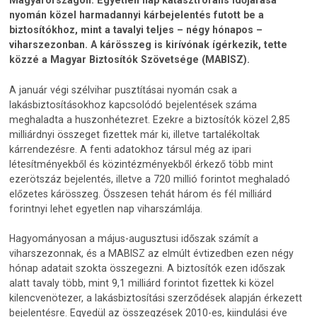
Magyarországon. Egyetlen nap katasztrofális időjárása
nyomán közel harmadannyi kárbejelentés futott be a
biztosítókhoz, mint a tavalyi teljes – négy hónapos –
viharszezonban. A kárösszeg is kirívónak ígérkezik, tette
közzé a Magyar Biztosítók Szövetsége (MABISZ).
A január végi szélvihar pusztításai nyomán csak a
lakásbiztosításokhoz kapcsolódó bejelentések száma
meghaladta a huszonhétezret. Ezekre a biztosítók közel 2,85
milliárdnyi összeget fizettek már ki, illetve tartalékoltak
kárrendezésre. A fenti adatokhoz társul még az ipari
létesítményekből és közintézményekből érkező több mint
ezerötszáz bejelentés, illetve a 720 millió forintot meghaladó
előzetes kárösszeg. Összesen tehát három és fél milliárd
forintnyi lehet egyetlen nap viharszámlája.
Hagyományosan a május-augusztusi időszak számít a
viharszezonnak, és a MABISZ az elmúlt évtizedben ezen négy
hónap adatait szokta összegezni. A biztosítók ezen időszak
alatt tavaly több, mint 9,1 milliárd forintot fizettek ki közel
kilencvenötezer, a lakásbiztosítási szerződések alapján érkezett
bejelentésre. Egyedül az összegzések 2010-es, kiindulási éve