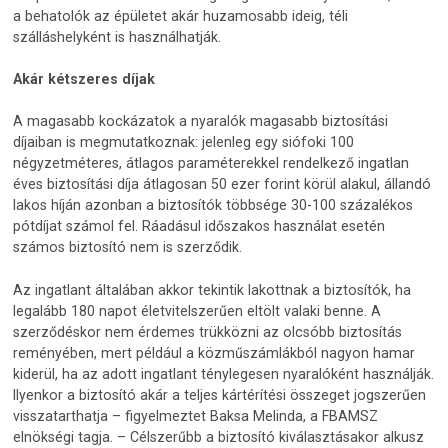
a behatolók az épületet akár huzamosabb ideig, téli
szálláshelyként is használhatják.
Akár kétszeres díjak
A magasabb kockázatok a nyaralók magasabb biztosítási
díjaiban is megmutatkoznak: jelenleg egy siófoki 100
négyzetméteres, átlagos paraméterekkel rendelkező ingatlan
éves biztosítási díja átlagosan 50 ezer forint körül alakul, állandó
lakos híján azonban a biztosítók többsége 30-100 százalékos
pótdíjat számol fel. Ráadásul időszakos használat esetén
számos biztosító nem is szerződik.
Az ingatlant általában akkor tekintik lakottnak a biztosítók, ha
legalább 180 napot életvitelszerűen eltölt valaki benne. A
szerződéskor nem érdemes trükközni az olcsóbb biztosítás
reményében, mert például a közműszámlákból nagyon hamar
kiderül, ha az adott ingatlant ténylegesen nyaralóként használják.
Ilyenkor a biztosító akár a teljes kártérítési összeget jogszerűen
visszatarthatja – figyelmeztet Baksa Melinda, a FBAMSZ
elnökségi tagja. – Célszerűbb a biztosító kiválasztásakor alkusz