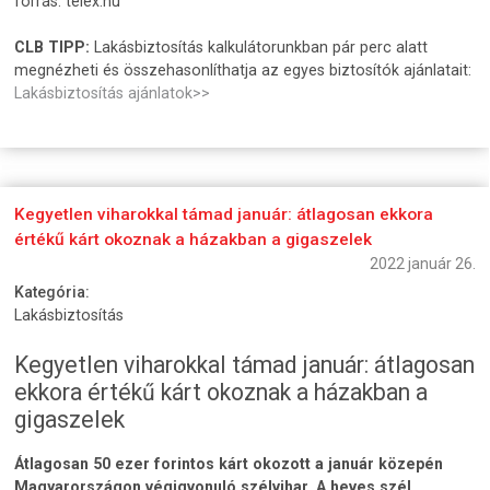
forrás: telex.hu
CLB TIPP:
Lakásbiztosítás kalkulátorunkban pár perc alatt
megnézheti és összehasonlíthatja az egyes biztosítók ajánlatait:
Lakásbiztosítás ajánlatok>>
Kegyetlen viharokkal támad január: átlagosan ekkora
értékű kárt okoznak a házakban a gigaszelek
2022 január 26.
Kategória:
Lakásbiztosítás
Kegyetlen viharokkal támad január: átlagosan
ekkora értékű kárt okoznak a házakban a
gigaszelek
Átlagosan 50 ezer forintos kárt okozott a január közepén
Magyarországon végigvonuló szélvihar. A heves szél