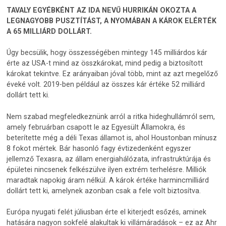
TAVALY EGYÉBKÉNT AZ IDA NEVŰ HURRIKÁN OKOZTA A
LEGNAGYOBB PUSZTÍTÁST, A NYOMÁBAN A KÁROK ELÉRTÉK
A 65 MILLIÁRD DOLLÁRT.
Úgy becsülik, hogy összességében mintegy 145 milliárdos kár
érte az USA-t mind az összkárokat, mind pedig a biztosított
károkat tekintve. Ez arányaiban jóval több, mint az azt megelőző
éveké volt. 2019-ben például az összes kár értéke 52 milliárd
dollárt tett ki.
Nem szabad megfeledkeznünk arról a ritka hideghullámról sem,
amely februárban csapott le az Egyesült Államokra, és
beterítette még a déli Texas államot is, ahol Houstonban mínusz
8 fokot mértek. Bár hasonló fagy évtizedenként egyszer
jellemző Texasra, az állam energiahálózata, infrastruktúrája és
épületei nincsenek felkészülve ilyen extrém terhelésre. Milliók
maradtak napokig áram nélkül. A károk értéke harmincmilliárd
dollárt tett ki, amelynek azonban csak a fele volt biztosítva.
Európa nyugati felét júliusban érte el kiterjedt esőzés, aminek
hatására nagyon sokfelé alakultak ki villámáradások – ez az Ahr