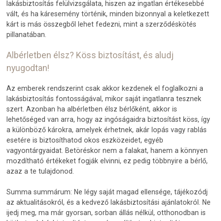
lakásbiztosítás felülvizsgálata, hiszen az ingatlan értékesebbé
vált, és ha káresemény történik, minden bizonnyal a keletkezett
kárt is más összegből lehet fedezni, mint a szerződéskötés
pillanatában.
Albérletben élsz? Köss biztosítást, és aludj
nyugodtan!
Az emberek rendszerint csak akkor kezdenek el foglalkozni a
lakásbiztosítás fontosságával, mikor saját ingatlanra tesznek
szert. Azonban ha albérletben élsz bérlőként, akkor is
lehetőséged van arra, hogy az ingóságaidra biztosítást köss, így
a különböző károkra, amelyek érhetnek, akár lopás vagy rablás
esetére is biztosíthatod okos eszközeidet, egyéb
vagyontárgyaidat. Betöréskor nem a falakat, hanem a könnyen
mozdítható értékeket fogják elvinni, ez pedig többnyire a bérlő,
azaz a te tulajdonod.
Summa summárum: Ne légy saját magad ellensége, tájékozódj
az aktualitásokról, és a kedvező lakásbiztosítási ajánlatokról. Ne
ijedj meg, ma már gyorsan, sorban állás nélkül, otthonodban is