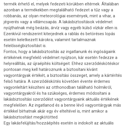
termék érhető el, melyek fedezeti körükben eltérnek. Általában
azonban a termékekben megtalálható fedezet a tűz vagy a
robbanás, az olyan meteorológiai események, mint a vihar, a
jégverés vagy a villámcsapás. A lakásbiztosítások védelmet
nyújthatnak még beázás, árvíz vagy egyéb külső vízkár ellen is.
Ezenkívül rendszerint kiterjednek a rablás és betöréses lopás
esetén keletkezett károkra, valamint tartalmaznak
felelősségbiztosítást is.
Fontos, hogy a lakásbiztosítás az ingatlanunk és ingóságaink
értékének megfelelő védelmet nyújtson, kár esetén fedezze a
helyreállítás, az újraépítés költségeit. Ehhez szerződéskötéskor
pontosan meg kell határoznunk a biztosítani kívánt
vagyontárgyak értékét, a biztosítási összeget, amely a kártérítés
felső határa. A szerződéskötés követően évente érdemes
vagyonleltárt készíteni az otthonodban található holmikról,
vagyontárgyakról és ha szükséges, érdemes módosítani a
lakásbiztosítási szerződést vagyontárgyaink aktuális értékének
megfelelően. Az ingatlanod és a benne lévő vagyontárgyak más
értékkel bírhatnak akár egy év elteltével is, mint amikor a
lakásbiztosítást megkötötted.
Egy lakásfelújítás/hozzáépítés esetén is indokolt az aktuális