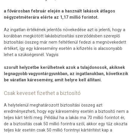
a fővárosban február elején a használt lakások átlagos
négyzetméterára elérte az 1,17 millió forintot.
Az ingatlan értékének jelentős növekedése azt is jelenti, hogy a
korábban megkötött lakásbiztosítási szerződésben szereplő
biztosítási összeg már nem feltétlenül fedezi a megnövekedett
értéket, így egy káresemény esetén a kifizetés is alacsonyabb
lehet a szükségesnél. Vagyis
szorult helyzetbe kerülhetnek azok a tulajdonosok, akiknek
legnagyobb vagyontárgyunkban, az ingatlanukban, következik
be váratlan káresemény, amit helyre kell állítani.
Csak keveset fizethet a biztosító
A helytelenül meghatározott biztosítási összeg azt
eredményezheti, hogy egy káresemény esetén a biztosító nem a
teljes kárt téríti meg. Például ha a lakás ma 70 millió forintot ér,
de a biztosítás csak 50 millió forintra szól, akkor egy tűz okozta
teljes kár esetén csak 50 millió forintnyi kártérítést kap a