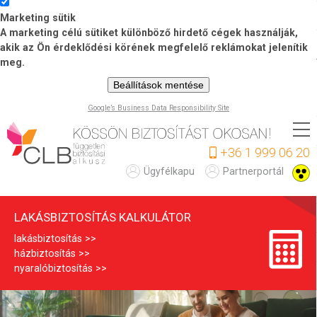
Marketing sütik
A marketing célú sütiket különböző hirdető cégek használják,
akik az Ön érdeklődési körének megfelelő reklámokat jelenítik
meg.
Beállítások mentése
Google’s Business Data Responsibility Site
Ugrás
a
+36 1 999 06 20
tartalomra
L
Ügyfélkapu
Partnerportál
a
LAKÁSBIZTOSÍTÁS KALKULÁTOR
k
lakásbiztosítás
á
házbiztosítás
s
nyaralóbiztosítás
b
i