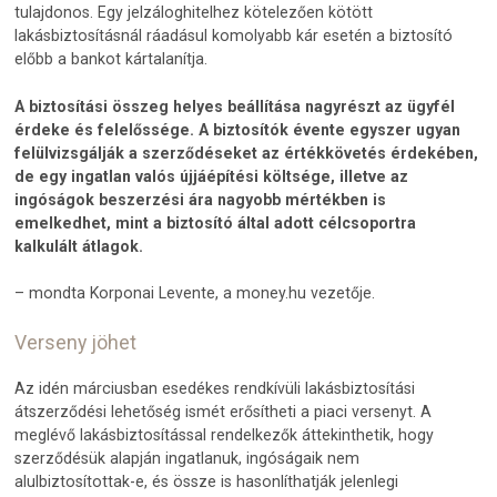
tulajdonos. Egy jelzáloghitelhez kötelezően kötött
lakásbiztosításnál ráadásul komolyabb kár esetén a biztosító
előbb a bankot kártalanítja.
A biztosítási összeg helyes beállítása nagyrészt az ügyfél
érdeke és felelőssége. A biztosítók évente egyszer ugyan
felülvizsgálják a szerződéseket az értékkövetés érdekében,
de egy ingatlan valós újjáépítési költsége, illetve az
ingóságok beszerzési ára nagyobb mértékben is
emelkedhet, mint a biztosító által adott célcsoportra
kalkulált átlagok.
– mondta Korponai Levente, a money.hu vezetője.
Verseny jöhet
Az idén márciusban esedékes rendkívüli lakásbiztosítási
átszerződési lehetőség ismét erősítheti a piaci versenyt. A
meglévő lakásbiztosítással rendelkezők áttekinthetik, hogy
szerződésük alapján ingatlanuk, ingóságaik nem
alulbiztosítottak-e, és össze is hasonlíthatják jelenlegi