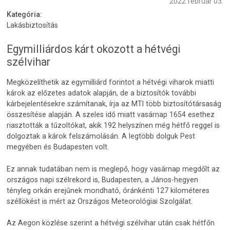
2022 február 03.
Kategória:
Lakásbiztosítás
Egymilliárdos kárt okozott a hétvégi
szélvihar
Megközelíthetik az egymilliárd forintot a hétvégi viharok miatti
károk az előzetes adatok alapján, de a biztosítók további
kárbejelentésekre számítanak, írja az MTI több biztosítótársaság
összesítése alapján. A szeles idő miatt vasárnap 1654 esethez
riasztották a tűzoltókat, akik 192 helyszínen még hétfő reggel is
dolgoztak a károk felszámolásán. A legtöbb dolguk Pest
megyében és Budapesten volt.
Ez annak tudatában nem is meglepő, hogy vasárnap megdőlt az
országos napi szélrekord is, Budapesten, a János-hegyen
tényleg orkán erejűnek mondható, óránkénti 127 kilométeres
széllökést is mért az Országos Meteorológiai Szolgálat.
Az Aegon közlése szerint a hétvégi szélvihar után csak hétfőn