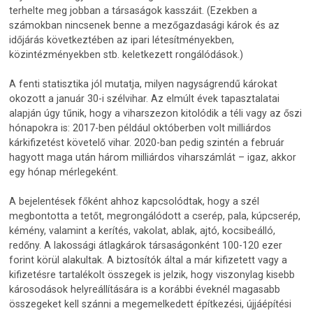
terhelte meg jobban a társaságok kasszáit. (Ezekben a
számokban nincsenek benne a mezőgazdasági károk és az
időjárás következtében az ipari létesítményekben,
közintézményekben stb. keletkezett rongálódások.)
A fenti statisztika jól mutatja, milyen nagyságrendű károkat
okozott a január 30-i szélvihar. Az elmúlt évek tapasztalatai
alapján úgy tűnik, hogy a viharszezon kitolódik a téli vagy az őszi
hónapokra is: 2017-ben például októberben volt milliárdos
kárkifizetést követelő vihar. 2020-ban pedig szintén a február
hagyott maga után három milliárdos viharszámlát – igaz, akkor
egy hónap mérlegeként.
A bejelentések főként ahhoz kapcsolódtak, hogy a szél
megbontotta a tetőt, megrongálódott a cserép, pala, kúpcserép,
kémény, valamint a kerítés, vakolat, ablak, ajtó, kocsibeálló,
redőny. A lakossági átlagkárok társaságonként 100-120 ezer
forint körül alakultak. A biztosítók által a már kifizetett vagy a
kifizetésre tartalékolt összegek is jelzik, hogy viszonylag kisebb
károsodások helyreállítására is a korábbi éveknél magasabb
összegeket kell szánni a megemelkedett építkezési, újjáépítési