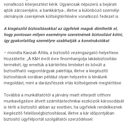
vonatkozó kiterjesztést kérik. Ugyancsak népszerű a bejárati
ajtók zárcseréjére, a bankkártya-, illetve a különböző személyi
okmányok cseréjének költségtérítésére vonatkozó fedezet is.
A kiegészítő biztosításokkal az ügyfelek maguk dönthetik el,
hogy pontosan milyen eseményre szeretnének biztosítást kötni,
így gyakorlatilag személyre szabhatják a konstrukciókat
– mondta Kaszab Attila, a biztosító vezérigazgató-helyettese.
Hozzátette: „A K&H évről évre finomhangolja lakásbiztosítási
termékét, így emeltük a kártérítési limiteket és bővült a
biztosítható vagyontárgyak palettája, illetve a kiegészítő
biztosítások sorában például olyan helyzetre is kínálunk
megoldást, mint a darázsfészek irtás költségeinek megtérítése.
Továbbá a munkáltatótól a járvány miatt elterjedt otthoni
munkavégzésre átvett számítástechnikai eszközök károsodását
is téríti a biztosító abban az esetben, ha ügyfeleik rendelkeznek
kiegészítő felelősségbiztosítással, illetve a kár időpontjában
biztosító ügyfélportál szolgáltatói szerződéssel.