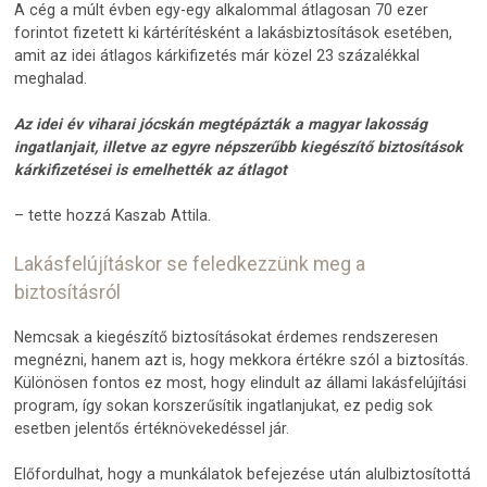
A cég a múlt évben egy-egy alkalommal átlagosan 70 ezer
forintot fizetett ki kártérítésként a lakásbiztosítások esetében,
amit az idei átlagos kárkifizetés már közel 23 százalékkal
meghalad.
Az idei év viharai jócskán megtépázták a magyar lakosság
ingatlanjait, illetve az egyre népszerűbb kiegészítő biztosítások
kárkifizetései is emelhették az átlagot
– tette hozzá Kaszab Attila.
Lakásfelújításkor se feledkezzünk meg a
biztosításról
Nemcsak a kiegészítő biztosításokat érdemes rendszeresen
megnézni, hanem azt is, hogy mekkora értékre szól a biztosítás.
Különösen fontos ez most, hogy elindult az állami lakásfelújítási
program, így sokan korszerűsítik ingatlanjukat, ez pedig sok
esetben jelentős értéknövekedéssel jár.
Előfordulhat, hogy a munkálatok befejezése után alulbiztosítottá