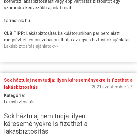
köthetsz lakásbiztosítást vagy épp válthatsz biztosítót egy
számodra kedvezőbb ajánlat miatt.
forrás: nlc.hu
CLB TIPP:
Lakásbiztosítás kalkulátorunkban pár perc alatt
megnézheti és összehasonlíthatja az egyes biztosítók ajánlatait:
Lakásbiztosítás ajánlatok>>
Sok háztulaj nem tudja: ilyen káreseményekre is fizethet a
lakásbiztosítás
2021 szeptember 27.
Kategória:
Lakásbiztosítás
Sok háztulaj nem tudja: ilyen
káreseményekre is fizethet a
lakásbiztosítás