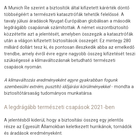
A Munich Re szerint a biztosítók által kifizetett kárérték döntő
többségéért a természeti katasztrófák tehetők felelőssé. A
tavaly júliusi áradások Nyugat-Európában globálisan a második
legdrágább csapásnak számítottak. A német viszontbiztosító
közzétette azt a jelentését, amelyben összegzik a katasztrófák
után a világon kifizetett biztosítások összegét. Ez mintegy 280
milliárd dollárt tesz ki, és pontosan illeszkedik abba az emelkedő
trendbe, amely évről évre egyre nagyobb összeg kifizetését teszi
szükségessé a klímaváltozásnak betudható természeti
csapások nyomán.
A klímaváltozás eredményeként egyre gyakrabban fogunk
szembesülni extrém, pusztító időjárási körülményekkel
- mondta a
biztosítótársaság tudományos munkatársa.
A legdrágább természeti csapások 2021-ben
A jelentésből kiderül, hogy a biztosítási összeg egy jelentős
része az Egyesült Államokban keletkezett hurrikánok, tornádók
és áradások eredményeként.