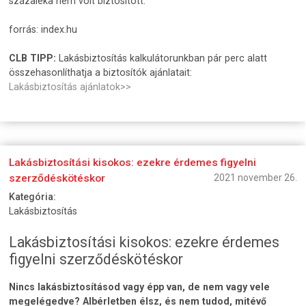
százaléka nem volt biztosított.
forrás: index.hu
CLB TIPP:
Lakásbiztosítás kalkulátorunkban pár perc alatt
összehasonlíthatja a biztosítók ajánlatait:
Lakásbiztosítás ajánlatok>>
Lakásbiztosítási kisokos: ezekre érdemes figyelni
szerződéskötéskor
2021 november 26.
Kategória:
Lakásbiztosítás
Lakásbiztosítási kisokos: ezekre érdemes
figyelni szerződéskötéskor
Nincs lakásbiztosításod vagy épp van, de nem vagy vele
megelégedve? Albérletben élsz, és nem tudod, mitévő