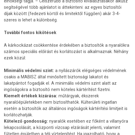
elnökségi tagja. – Célszerűbb a biztosító kiválasztásakor alkusz
segítségével több ajánlatot is áttekinteni: az egyes biztosítói
díjak között (fedezeti körtől és limitektől függően) akár 3-4-
szeres is lehet a különbség.
További fontos kikötések
A kárkockázat csökkentése érdekében a biztosítók a nyaralókra
számos speciális előírást és korlátozást is alkalmaznak. Néhány
ezek közül:
Minimális védelmi szint:
a nyílászárók elégséges védelmének
csakis a MABISZ által minősített biztonsági lakatot és
lakatpántot fogadják el. A minimális védelmi szint alatt az
ingóságokra a biztosító nem köteles kártérítést fizetni.
Kiemelt értékek kizárása:
műtárgyak, ékszerek
nyaralóépületekben nem biztosíthatók. Külterületi ingatlan
esetén a biztosítók az általános ingóságok kártérítési limitjeit is
korlátozhatják.
Kötelező gondosság:
nyaralók esetében ez főként a villanyóra
lekapcsolását, a központi vízcsap elzárását jelenti, valamint
fűtetlen épületben a téli víztelenítést. Ha igazolható, hogy a