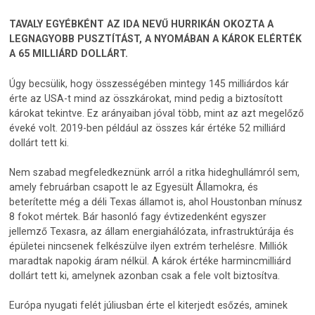
TAVALY EGYÉBKÉNT AZ IDA NEVŰ HURRIKÁN OKOZTA A
LEGNAGYOBB PUSZTÍTÁST, A NYOMÁBAN A KÁROK ELÉRTÉK
A 65 MILLIÁRD DOLLÁRT.
Úgy becsülik, hogy összességében mintegy 145 milliárdos kár
érte az USA-t mind az összkárokat, mind pedig a biztosított
károkat tekintve. Ez arányaiban jóval több, mint az azt megelőző
éveké volt. 2019-ben például az összes kár értéke 52 milliárd
dollárt tett ki.
Nem szabad megfeledkeznünk arról a ritka hideghullámról sem,
amely februárban csapott le az Egyesült Államokra, és
beterítette még a déli Texas államot is, ahol Houstonban mínusz
8 fokot mértek. Bár hasonló fagy évtizedenként egyszer
jellemző Texasra, az állam energiahálózata, infrastruktúrája és
épületei nincsenek felkészülve ilyen extrém terhelésre. Milliók
maradtak napokig áram nélkül. A károk értéke harmincmilliárd
dollárt tett ki, amelynek azonban csak a fele volt biztosítva.
Európa nyugati felét júliusban érte el kiterjedt esőzés, aminek