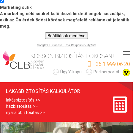
Marketing sütik
A marketing célú sütiket különböző hirdető cégek használják,
akik az Ön érdeklődési körének megfelelő reklámokat jelenítik
meg.
Beállítások mentése
Google’s Business Data Responsibility Site
Ugrás
a
+36 1 999 06 20
tartalomra
L
Ügyfélkapu
Partnerportál
a
LAKÁSBIZTOSÍTÁS KALKULÁTOR
k
lakásbiztosítás
á
házbiztosítás
s
nyaralóbiztosítás
b
i