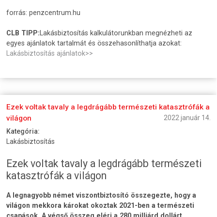
forrás: penzcentrum.hu
CLB TIPP:
Lakásbiztosítás kalkulátorunkban megnézheti az
egyes ajánlatok tartalmát és összehasonlíthatja azokat:
Lakásbiztosítás ajánlatok>>
Ezek voltak tavaly a legdrágább természeti katasztrófák a
világon
2022 január 14.
Kategória:
Lakásbiztosítás
Ezek voltak tavaly a legdrágább természeti
katasztrófák a világon
A legnagyobb német viszontbiztosító összegezte, hogy a
világon mekkora károkat okoztak 2021-ben a természeti
csapások. A végső összeg eléri a 280 milliárd dollárt.