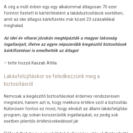
A cég a múlt évben egy-egy alkalommal átlagosan 70 ezer
forintot fizetett ki kártérítésként a lakásbiztosítások esetében,
amit az idei átlagos kárkifizetés már közel 23 százalékkal
meghalad.
Az idei év viharai jócskán megtépázták a magyar lakosság
ingatlanjait, illetve az egyre népszerűbb kiegészítő biztosítások
kárkifizetései is emelhették az átlagot
– tette hozzá Kaszab Attila.
Lakásfelújításkor se feledkezzünk meg a
biztosításról
Nemcsak a kiegészítő biztosításokat érdemes rendszeresen
megnézni, hanem azt is, hogy mekkora értékre szól a biztosítás.
Különösen fontos ez most, hogy elindult az állami lakásfelújítási
program, így sokan korszerűsítik ingatlanjukat, ez pedig sok
esetben jelentős értéknövekedéssel jár.