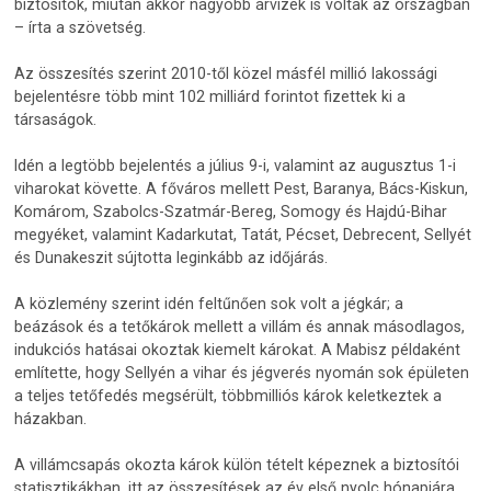
biztosítók, miután akkor nagyobb árvizek is voltak az országban
– írta a szövetség.
Az összesítés szerint 2010-től közel másfél millió lakossági
bejelentésre több mint 102 milliárd forintot fizettek ki a
társaságok.
Idén a legtöbb bejelentés a július 9-i, valamint az augusztus 1-i
viharokat követte. A főváros mellett Pest, Baranya, Bács-Kiskun,
Komárom, Szabolcs-Szatmár-Bereg, Somogy és Hajdú-Bihar
megyéket, valamint Kadarkutat, Tatát, Pécset, Debrecent, Sellyét
és Dunakeszit sújtotta leginkább az időjárás.
A közlemény szerint idén feltűnően sok volt a jégkár; a
beázások és a tetőkárok mellett a villám és annak másodlagos,
indukciós hatásai okoztak kiemelt károkat. A Mabisz példaként
említette, hogy Sellyén a vihar és jégverés nyomán sok épületen
a teljes tetőfedés megsérült, többmilliós károk keletkeztek a
házakban.
A villámcsapás okozta károk külön tételt képeznek a biztosítói
statisztikákban, itt az összesítések az év első nyolc hónapjára