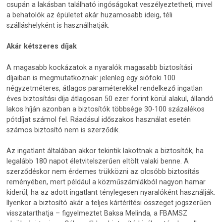
csupán a lakásban található ingóságokat veszélyeztetheti, mivel
a behatolók az épületet akár huzamosabb ideig, téli
szálláshelyként is használhatják.
Akár kétszeres díjak
A magasabb kockázatok a nyaralók magasabb biztosítási
díjaiban is megmutatkoznak: jelenleg egy siófoki 100
négyzetméteres, átlagos paraméterekkel rendelkező ingatlan
éves biztosítási díja átlagosan 50 ezer forint körül alakul, állandó
lakos híján azonban a biztosítók többsége 30-100 százalékos
pótdíjat számol fel. Ráadásul időszakos használat esetén
számos biztosító nem is szerződik.
Az ingatlant általában akkor tekintik lakottnak a biztosítók, ha
legalább 180 napot életvitelszerűen eltölt valaki benne. A
szerződéskor nem érdemes trükközni az olcsóbb biztosítás
reményében, mert például a közműszámlákból nagyon hamar
kiderül, ha az adott ingatlant ténylegesen nyaralóként használják.
Ilyenkor a biztosító akár a teljes kártérítési összeget jogszerűen
visszatarthatja – figyelmeztet Baksa Melinda, a FBAMSZ