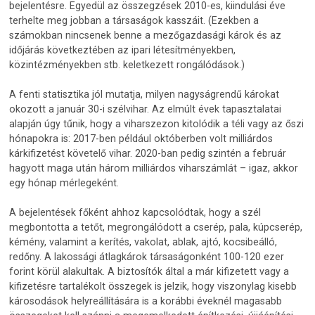
bejelentésre. Egyedül az összegzések 2010-es, kiindulási éve
terhelte meg jobban a társaságok kasszáit. (Ezekben a
számokban nincsenek benne a mezőgazdasági károk és az
időjárás következtében az ipari létesítményekben,
közintézményekben stb. keletkezett rongálódások.)
A fenti statisztika jól mutatja, milyen nagyságrendű károkat
okozott a január 30-i szélvihar. Az elmúlt évek tapasztalatai
alapján úgy tűnik, hogy a viharszezon kitolódik a téli vagy az őszi
hónapokra is: 2017-ben például októberben volt milliárdos
kárkifizetést követelő vihar. 2020-ban pedig szintén a február
hagyott maga után három milliárdos viharszámlát – igaz, akkor
egy hónap mérlegeként.
A bejelentések főként ahhoz kapcsolódtak, hogy a szél
megbontotta a tetőt, megrongálódott a cserép, pala, kúpcserép,
kémény, valamint a kerítés, vakolat, ablak, ajtó, kocsibeálló,
redőny. A lakossági átlagkárok társaságonként 100-120 ezer
forint körül alakultak. A biztosítók által a már kifizetett vagy a
kifizetésre tartalékolt összegek is jelzik, hogy viszonylag kisebb
károsodások helyreállítására is a korábbi éveknél magasabb