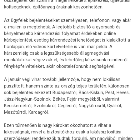
összegeket kell szánni a megemelkedett építkezési, újjáépítési
költségeknek, építőanyag áraknak köszönhetően.
Az ügyfelek bejelentéseiket személyesen, telefonon, vagy akár
e-mailen is megtehetik. A legtöbb biztosító a gyorsabb és
kényelmesebb kárrendezési folyamat érdekében online
kárbejelentési, esetleg kárrendezési lehetőséget is kialakított a
honlapján, élő videós kárfelvételre is van már példa. A
kárszemléig csak a legszükségesebb állagmegóvási
munkálatokat végezzük el, és lehetőleg készítsünk mindenről
fényképfelvételeket, akár okostelefonunk segítségével.
A január végi vihar további jellemzője, hogy nem lokálisan
pusztított, hanem szinte az ország teljes területén: különösen
sok bejelentés érkezett Budapestről, Bács-Kiskun, Pest, Heves,
Jász-Nagykun-Szolnok, Békés, Fejér megyékből, valamint
Kecskemétről, Szolnokról, Ceglédről, Nagykőrösről, Gyálról,
Mezőtúrról, Karcagról.
Ezen túlmenően is nagy károkat okozhatott a vihar a
lakosságnak, mivel a biztosítókhoz csak a lakásbiztosítási
szerződéssel rendelkezők tudtak fordulni, ám nagyjából minden