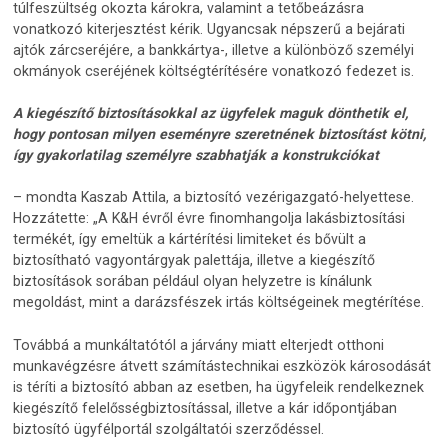
túlfeszültség okozta károkra, valamint a tetőbeázásra
vonatkozó kiterjesztést kérik. Ugyancsak népszerű a bejárati
ajtók zárcseréjére, a bankkártya-, illetve a különböző személyi
okmányok cseréjének költségtérítésére vonatkozó fedezet is.
A kiegészítő biztosításokkal az ügyfelek maguk dönthetik el,
hogy pontosan milyen eseményre szeretnének biztosítást kötni,
így gyakorlatilag személyre szabhatják a konstrukciókat
– mondta Kaszab Attila, a biztosító vezérigazgató-helyettese.
Hozzátette: „A K&H évről évre finomhangolja lakásbiztosítási
termékét, így emeltük a kártérítési limiteket és bővült a
biztosítható vagyontárgyak palettája, illetve a kiegészítő
biztosítások sorában például olyan helyzetre is kínálunk
megoldást, mint a darázsfészek irtás költségeinek megtérítése.
Továbbá a munkáltatótól a járvány miatt elterjedt otthoni
munkavégzésre átvett számítástechnikai eszközök károsodását
is téríti a biztosító abban az esetben, ha ügyfeleik rendelkeznek
kiegészítő felelősségbiztosítással, illetve a kár időpontjában
biztosító ügyfélportál szolgáltatói szerződéssel.