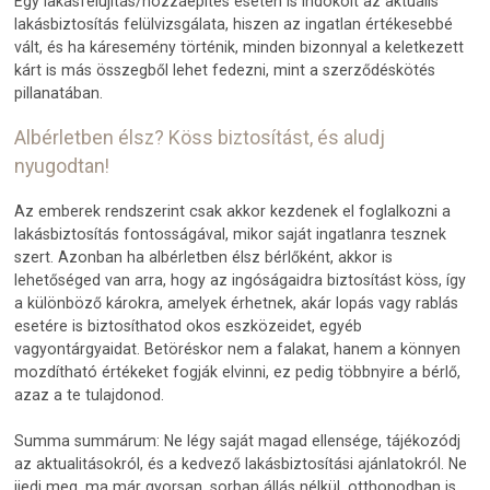
Egy lakásfelújítás/hozzáépítés esetén is indokolt az aktuális
lakásbiztosítás felülvizsgálata, hiszen az ingatlan értékesebbé
vált, és ha káresemény történik, minden bizonnyal a keletkezett
kárt is más összegből lehet fedezni, mint a szerződéskötés
pillanatában.
Albérletben élsz? Köss biztosítást, és aludj
nyugodtan!
Az emberek rendszerint csak akkor kezdenek el foglalkozni a
lakásbiztosítás fontosságával, mikor saját ingatlanra tesznek
szert. Azonban ha albérletben élsz bérlőként, akkor is
lehetőséged van arra, hogy az ingóságaidra biztosítást köss, így
a különböző károkra, amelyek érhetnek, akár lopás vagy rablás
esetére is biztosíthatod okos eszközeidet, egyéb
vagyontárgyaidat. Betöréskor nem a falakat, hanem a könnyen
mozdítható értékeket fogják elvinni, ez pedig többnyire a bérlő,
azaz a te tulajdonod.
Summa summárum: Ne légy saját magad ellensége, tájékozódj
az aktualitásokról, és a kedvező lakásbiztosítási ajánlatokról. Ne
ijedj meg, ma már gyorsan, sorban állás nélkül, otthonodban is