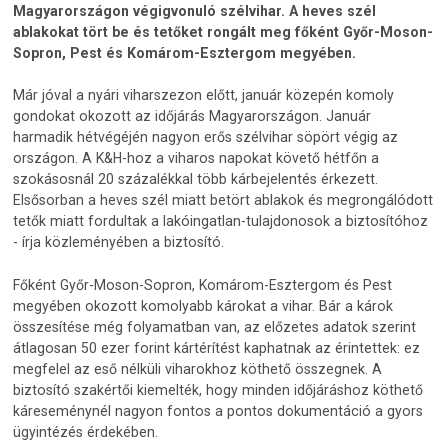
Magyarországon végigvonuló szélvihar. A heves szél
ablakokat tört be és tetőket rongált meg főként Győr-Moson-
Sopron, Pest és Komárom-Esztergom megyében.
Már jóval a nyári viharszezon előtt, január közepén komoly
gondokat okozott az időjárás Magyarországon. Január
harmadik hétvégéjén nagyon erős szélvihar söpört végig az
országon. A K&H-hoz a viharos napokat követő hétfőn a
szokásosnál 20 százalékkal több kárbejelentés érkezett.
Elsősorban a heves szél miatt betört ablakok és megrongálódott
tetők miatt fordultak a lakóingatlan-tulajdonosok a biztosítóhoz
- írja közleményében a biztosító.
Főként Győr-Moson-Sopron, Komárom-Esztergom és Pest
megyében okozott komolyabb károkat a vihar. Bár a károk
összesítése még folyamatban van, az előzetes adatok szerint
átlagosan 50 ezer forint kártérítést kaphatnak az érintettek: ez
megfelel az eső nélküli viharokhoz köthető összegnek. A
biztosító szakértői kiemelték, hogy minden időjáráshoz köthető
káreseménynél nagyon fontos a pontos dokumentáció a gyors
ügyintézés érdekében.