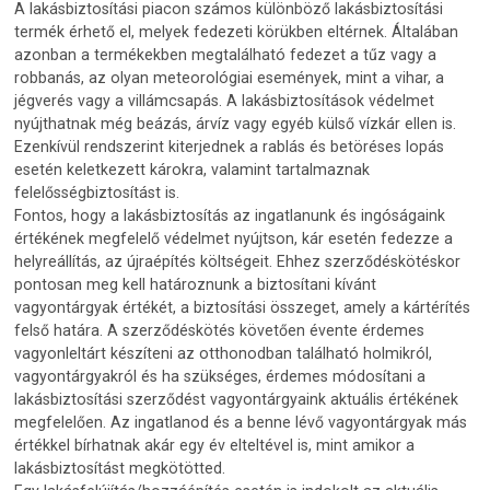
A lakásbiztosítási piacon számos különböző lakásbiztosítási
termék érhető el, melyek fedezeti körükben eltérnek. Általában
azonban a termékekben megtalálható fedezet a tűz vagy a
robbanás, az olyan meteorológiai események, mint a vihar, a
jégverés vagy a villámcsapás. A lakásbiztosítások védelmet
nyújthatnak még beázás, árvíz vagy egyéb külső vízkár ellen is.
Ezenkívül rendszerint kiterjednek a rablás és betöréses lopás
esetén keletkezett károkra, valamint tartalmaznak
felelősségbiztosítást is.
Fontos, hogy a lakásbiztosítás az ingatlanunk és ingóságaink
értékének megfelelő védelmet nyújtson, kár esetén fedezze a
helyreállítás, az újraépítés költségeit. Ehhez szerződéskötéskor
pontosan meg kell határoznunk a biztosítani kívánt
vagyontárgyak értékét, a biztosítási összeget, amely a kártérítés
felső határa. A szerződéskötés követően évente érdemes
vagyonleltárt készíteni az otthonodban található holmikról,
vagyontárgyakról és ha szükséges, érdemes módosítani a
lakásbiztosítási szerződést vagyontárgyaink aktuális értékének
megfelelően. Az ingatlanod és a benne lévő vagyontárgyak más
értékkel bírhatnak akár egy év elteltével is, mint amikor a
lakásbiztosítást megkötötted.