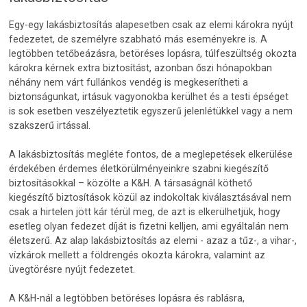
Egy-egy lakásbiztosítás alapesetben csak az elemi károkra nyújt
fedezetet, de személyre szabható más eseményekre is. A
legtöbben tetőbeázásra, betöréses lopásra, túlfeszültség okozta
károkra kérnek extra biztosítást, azonban őszi hónapokban
néhány nem várt fullánkos vendég is megkeserítheti a
biztonságunkat, irtásuk vagyonokba kerülhet és a testi épséget
is sok esetben veszélyeztetik egyszerű jelenlétükkel vagy a nem
szakszerű irtással.
A lakásbiztosítás megléte fontos, de a meglepetések elkerülése
érdekében érdemes életkörülményeinkre szabni kiegészítő
biztosításokkal – közölte a K&H. A társaságnál köthető
kiegészítő biztosítások közül az indokoltak kiválasztásával nem
csak a hirtelen jött kár térül meg, de azt is elkerülhetjük, hogy
esetleg olyan fedezet díját is fizetni kelljen, ami egyáltalán nem
életszerű. Az alap lakásbiztosítás az elemi - azaz a tűz-, a vihar-,
vízkárok mellett a földrengés okozta károkra, valamint az
üvegtörésre nyújt fedezetet.
A K&H-nál a legtöbben betöréses lopásra és rablásra,