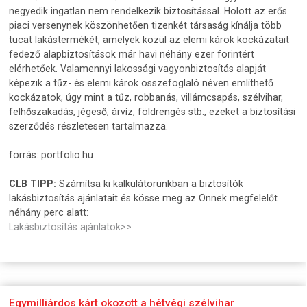
negyedik ingatlan nem rendelkezik biztosítással. Holott az erős
piaci versenynek köszönhetően tizenkét társaság kínálja több
tucat lakástermékét, amelyek közül az elemi károk kockázatait
fedező alapbiztosítások már havi néhány ezer forintért
elérhetőek. Valamennyi lakossági vagyonbiztosítás alapját
képezik a tűz- és elemi károk összefoglaló néven említhető
kockázatok, úgy mint a tűz, robbanás, villámcsapás, szélvihar,
felhőszakadás, jégeső, árvíz, földrengés stb., ezeket a biztosítási
szerződés részletesen tartalmazza.
forrás: portfolio.hu
CLB TIPP:
Számítsa ki kalkulátorunkban a biztosítók
lakásbiztosítás ajánlatait és kösse meg az Önnek megfelelőt
néhány perc alatt:
Lakásbiztosítás ajánlatok>>
Egymilliárdos kárt okozott a hétvégi szélvihar