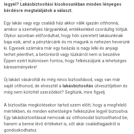
legyél? Lakásbiztosítási kisokosunkban minden lényeges
kérdésre megtaláljátok a választ.
Egy lakás vagy egy családi ház akkor válik igazán otthonná,
amikor a személyes tárgyainkkal, emlékeinkkel csordultig töltjük.
Olykor azonban előfordulhat, hogy hőn szeretett lakásunknak
baja esik, amit a pénztárcánk és mi magunk is nehezen heverünk
ki. Egyesek számára már egy beázás is nagy lelki és anyagi
terhet jelenthet, a betörésről vagy tűzkárról nem is beszélve.
Éppen ezért különösen fontos, hogy felkészüljünk a lehetséges
káreseményekre!
Új lakást vásároltál és még nincs biztosításod, vagy van már
saját otthonod, de elvesztél a
lakásbiztosítás
útvesztőjében és
még nem kötöttél szerződést? Segítünk, mire figyelj:
A biztosítás megkötésekor tartsd szem előtt, hogy a megfelelő
mértékben, és minden eshetőségre felkészülve legyél biztosítva.
Egy lakásbiztosítással nemcsak az otthonodat biztosíthatod be,
hanem a benne lévő értékeket is, sőt akár családtagjaidról is
gondoskodhatsz.