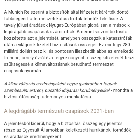
A Munich Re szerint a biztosítók által kifizetett kárérték döntő
többségéért a természeti katasztrófák tehetők felelőssé. A
tavaly júliusi áradások Nyugat-Európában globálisan a második
legdrágább csapásnak számítottak. A német viszontbiztosító
közzétette azt a jelentését, amelyben összegzik a katasztrófák
után a világon kifizetett biztosítások összegét. Ez mintegy 280
milliárd dollárt tesz ki, és pontosan illeszkedik abba az emelkedő
trendbe, amely évről évre egyre nagyobb összeg kifizetését teszi
szükségessé a klímaváltozásnak betudható természeti
csapások nyomán.
A klímaváltozás eredményeként egyre gyakrabban fogunk
szembesülni extrém, pusztító időjárási körülményekkel
- mondta a
biztosítótársaság tudományos munkatársa.
A legdrágább természeti csapások 2021-ben
A jelentésből kiderül, hogy a biztosítási összeg egy jelentős
része az Egyesült Államokban keletkezett hurrikánok, tornádók
és áradások eredményeként.