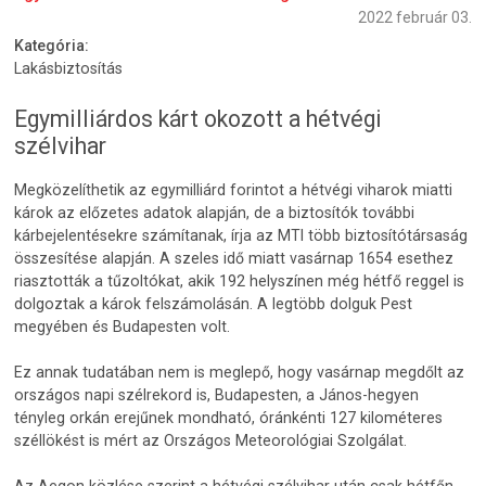
2022 február 03.
Kategória:
Lakásbiztosítás
Egymilliárdos kárt okozott a hétvégi
szélvihar
Megközelíthetik az egymilliárd forintot a hétvégi viharok miatti
károk az előzetes adatok alapján, de a biztosítók további
kárbejelentésekre számítanak, írja az MTI több biztosítótársaság
összesítése alapján. A szeles idő miatt vasárnap 1654 esethez
riasztották a tűzoltókat, akik 192 helyszínen még hétfő reggel is
dolgoztak a károk felszámolásán. A legtöbb dolguk Pest
megyében és Budapesten volt.
Ez annak tudatában nem is meglepő, hogy vasárnap megdőlt az
országos napi szélrekord is, Budapesten, a János-hegyen
tényleg orkán erejűnek mondható, óránkénti 127 kilométeres
széllökést is mért az Országos Meteorológiai Szolgálat.
Az Aegon közlése szerint a hétvégi szélvihar után csak hétfőn