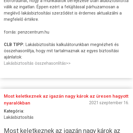
Előfordulhat, hogy a munkálatok befejezése után alulbiztosítottá
válik az ingatlan. Éppen ezért a felújítással párhuzamosan a
meglévő lakásbiztosítási szerződést is érdemes aktualizálni a
megfelelő értékre.
forrás: penzcentrum.hu
CLB TIPP:
Lakásbiztosítás kalkulátorunkban megnézheti és
összehasonlítja, hogy mit tartalmaznak az egyes biztosítási
ajánlatok:
Lakásbiztosítás összehasonlítás>>
Most keletkeznek az igazán nagy károk az üresen hagyott
nyaralókban
2021 szeptember 16.
Kategória:
Lakásbiztosítás
Most keletkeznek az igazán nagy károk az