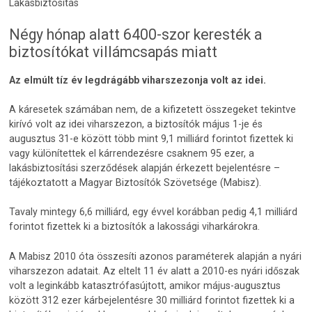
Lakásbiztosítás
Négy hónap alatt 6400-szor keresték a
biztosítókat villámcsapás miatt
Az elmúlt tíz év legdrágább viharszezonja volt az idei.
A káresetek számában nem, de a kifizetett összegeket tekintve
kirívó volt az idei viharszezon, a biztosítók május 1-je és
augusztus 31-e között több mint 9,1 milliárd forintot fizettek ki
vagy különítettek el kárrendezésre csaknem 95 ezer, a
lakásbiztosítási szerződések alapján érkezett bejelentésre –
tájékoztatott a Magyar Biztosítók Szövetsége (Mabisz).
Tavaly mintegy 6,6 milliárd, egy évvel korábban pedig 4,1 milliárd
forintot fizettek ki a biztosítók a lakossági viharkárokra.
A Mabisz 2010 óta összesíti azonos paraméterek alapján a nyári
viharszezon adatait. Az eltelt 11 év alatt a 2010-es nyári időszak
volt a leginkább katasztrófasújtott, amikor május-augusztus
között 312 ezer kárbejelentésre 30 milliárd forintot fizettek ki a