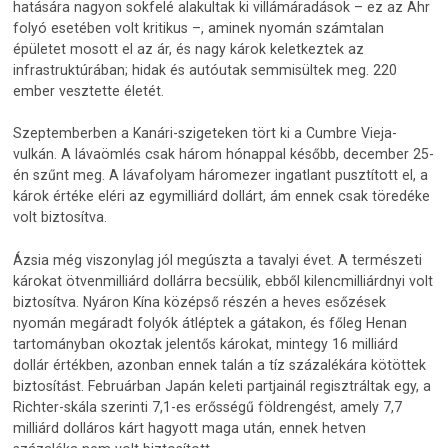
hatására nagyon sokfelé alakultak ki villámáradások – ez az Ahr
folyó esetében volt kritikus –, aminek nyomán számtalan
épületet mosott el az ár, és nagy károk keletkeztek az
infrastruktúrában; hidak és autóutak semmisültek meg. 220
ember vesztette életét.
Szeptemberben a Kanári-szigeteken tört ki a Cumbre Vieja-
vulkán. A lávaömlés csak három hónappal később, december 25-
én szűnt meg. A lávafolyam háromezer ingatlant pusztított el, a
károk értéke eléri az egymilliárd dollárt, ám ennek csak töredéke
volt biztosítva.
Ázsia még viszonylag jól megúszta a tavalyi évet. A természeti
károkat ötvenmilliárd dollárra becsülik, ebből kilencmilliárdnyi volt
biztosítva. Nyáron Kína középső részén a heves esőzések
nyomán megáradt folyók átléptek a gátakon, és főleg Henan
tartományban okoztak jelentős károkat, mintegy 16 milliárd
dollár értékben, azonban ennek talán a tíz százalékára kötöttek
biztosítást. Februárban Japán keleti partjainál regisztráltak egy, a
Richter-skála szerinti 7,1-es erősségű földrengést, amely 7,7
milliárd dolláros kárt hagyott maga után, ennek hetven