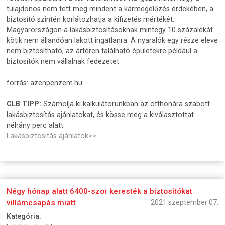
tulajdonos nem tett meg mindent a kármegelőzés érdekében, a
biztosító szintén korlátozhatja a kifizetés mértékét.
Magyarországon a lakásbiztosításoknak mintegy 10 százalékát
kötik nem állandóan lakott ingatlanra. A nyaralók egy része eleve
nem biztosítható, az ártéren található épületekre például a
biztosítók nem vállalnak fedezetet.
forrás: azenpenzem.hu
CLB TIPP:
Számolja ki kalkulátorunkban az otthonára szabott
lakásbiztosítás ajánlatokat, és kösse meg a kiválasztottat
néhány perc alatt:
Lakásbiztosítás ajánlatok>>
Négy hónap alatt 6400-szor keresték a biztosítókat
villámcsapás miatt
2021 szeptember 07.
Kategória: