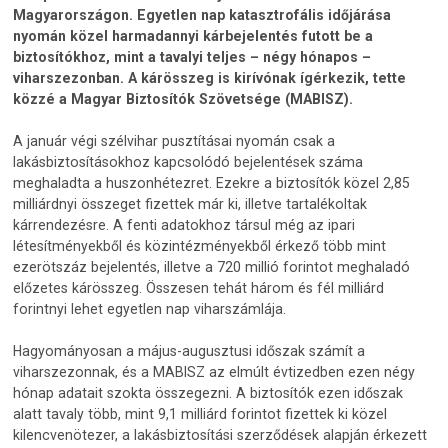
Magyarországon. Egyetlen nap katasztrofális időjárása
nyomán közel harmadannyi kárbejelentés futott be a
biztosítókhoz, mint a tavalyi teljes – négy hónapos –
viharszezonban. A kárösszeg is kirívónak ígérkezik, tette
közzé a Magyar Biztosítók Szövetsége (MABISZ).
A január végi szélvihar pusztításai nyomán csak a
lakásbiztosításokhoz kapcsolódó bejelentések száma
meghaladta a huszonhétezret. Ezekre a biztosítók közel 2,85
milliárdnyi összeget fizettek már ki, illetve tartalékoltak
kárrendezésre. A fenti adatokhoz társul még az ipari
létesítményekből és közintézményekből érkező több mint
ezerötszáz bejelentés, illetve a 720 millió forintot meghaladó
előzetes kárösszeg. Összesen tehát három és fél milliárd
forintnyi lehet egyetlen nap viharszámlája.
Hagyományosan a május-augusztusi időszak számít a
viharszezonnak, és a MABISZ az elmúlt évtizedben ezen négy
hónap adatait szokta összegezni. A biztosítók ezen időszak
alatt tavaly több, mint 9,1 milliárd forintot fizettek ki közel
kilencvenötezer, a lakásbiztosítási szerződések alapján érkezett