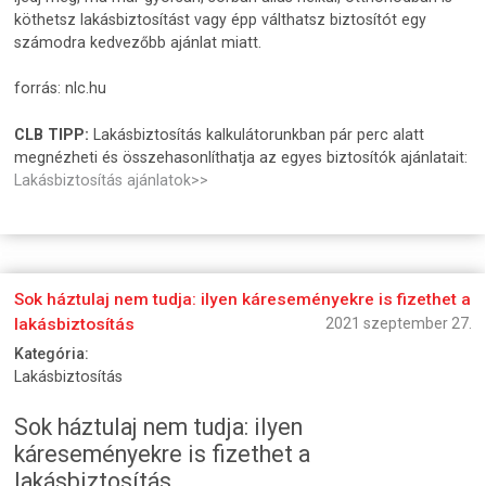
köthetsz lakásbiztosítást vagy épp válthatsz biztosítót egy
számodra kedvezőbb ajánlat miatt.
forrás: nlc.hu
CLB TIPP:
Lakásbiztosítás kalkulátorunkban pár perc alatt
megnézheti és összehasonlíthatja az egyes biztosítók ajánlatait:
Lakásbiztosítás ajánlatok>>
Sok háztulaj nem tudja: ilyen káreseményekre is fizethet a
lakásbiztosítás
2021 szeptember 27.
Kategória:
Lakásbiztosítás
Sok háztulaj nem tudja: ilyen
káreseményekre is fizethet a
lakásbiztosítás