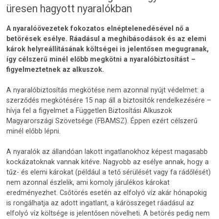
üresen hagyott nyaralókban
A nyaralóövezetek fokozatos elnéptelenedésével nő a
betörések esélye. Ráadásul a meghibásodások és az elemi
károk helyreállításának költségei is jelentősen megugranak,
így célszerű minél előbb megkötni a nyaralóbiztosítást –
figyelmeztetnek az alkuszok.
A nyaralóbiztosítás megkötése nem azonnal nyújt védelmet: a
szerződés megkötésére 15 nap áll a biztosítók rendelkezésére –
hívja fel a figyelmet a Független Biztosítási Alkuszok
Magyarországi Szövetsége (FBAMSZ). Éppen ezért célszerű
minél előbb lépni.
A nyaralók az állandóan lakott ingatlanokhoz képest magasabb
kockázatoknak vannak kitéve. Nagyobb az esélye annak, hogy a
tűz- és elemi károkat (például a tető sérülését vagy fa rádőlését)
nem azonnal észlelik, ami komoly járulékos károkat
eredményezhet. Csőtörés esetén az elfolyó víz akár hónapokig
is rongálhatja az adott ingatlant, a kárösszeget ráadásul az
elfolyó víz költsége is jelentősen növelheti. A betörés pedig nem