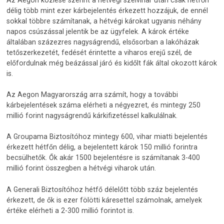
délig több mint ezer kárbejelentés érkezett hozzájuk, de ennél
sokkal többre számítanak, a hétvégi károkat ugyanis néhány
napos csúszással jelentik be az ügyfelek. A károk értéke
általában százezres nagyságrendű, elsősorban a lakóházak
tetőszerkezetét, fedését érintette a viharos erejű szél, de
előfordulnak még beázással járó és kidőlt fák által okozott károk
is.
Az Aegon Magyarország arra számít, hogy a további
kárbejelentések száma elérheti a négyezret, és mintegy 250
millió forint nagyságrendű kárkifizetéssel kalkulálnak.
A Groupama Biztosítóhoz mintegy 600, vihar miatti bejelentés
érkezett hétfőn délig, a bejelentett károk 150 millió forintra
becsülhetők. Ők akár 1500 bejelentésre is számítanak 3-400
millió forint összegben a hétvégi viharok után.
A Generali Biztosítóhoz hétfő délelőtt több száz bejelentés
érkezett, de ők is ezer fölötti káresettel számolnak, amelyek
értéke elérheti a 2-300 millió forintot is.