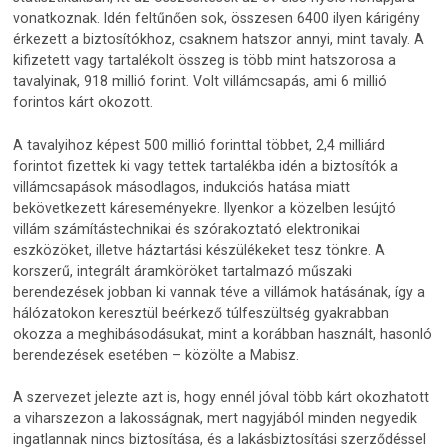
vonatkoznak. Idén feltűnően sok, összesen 6400 ilyen kárigény
érkezett a biztosítókhoz, csaknem hatszor annyi, mint tavaly. A
kifizetett vagy tartalékolt összeg is több mint hatszorosa a
tavalyinak, 918 millió forint. Volt villámcsapás, ami 6 millió
forintos kárt okozott.
A tavalyihoz képest 500 millió forinttal többet, 2,4 milliárd
forintot fizettek ki vagy tettek tartalékba idén a biztosítók a
villámcsapások másodlagos, indukciós hatása miatt
bekövetkezett káreseményekre. Ilyenkor a közelben lesújtó
villám számítástechnikai és szórakoztató elektronikai
eszközöket, illetve háztartási készülékeket tesz tönkre. A
korszerű, integrált áramköröket tartalmazó műszaki
berendezések jobban ki vannak téve a villámok hatásának, így a
hálózatokon keresztül beérkező túlfeszültség gyakrabban
okozza a meghibásodásukat, mint a korábban használt, hasonló
berendezések esetében – közölte a Mabisz.
A szervezet jelezte azt is, hogy ennél jóval több kárt okozhatott
a viharszezon a lakosságnak, mert nagyjából minden negyedik
ingatlannak nincs biztosítása, és a lakásbiztosítási szerződéssel