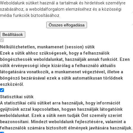
Weboldalunk sütiket használ a tartalmak és hirdetések személyre
szabásához, a weboldalforgalom elemzéséhez és a közösségi
média funkciók biztosításához.
Összes elfogadása
Beállítások
Nélkülözhetetlen, munkamenet (session) sütik
Ezek a sütik ahhoz szükségesek, hogy a felhasználók
böngészhessék weboldalunkat, használják annak funkciót. Ezen
sütik érvényességi ideje kizárólag a felhasználó aktuális
látogatására vonatkozik, a munkamenet végeztével, illetve a
böngésző bezárásával ezek a sütik automatikusan törlődnek
eszközéről.
Statisztikai sütik
A statisztikai célú sütiket arra használjuk, hogy információt
gyűjtsünk azzal kapcsolatban, hogyan használják látogatóink
weboldalunkat. Ezek a sütik nem tudják Önt személy szerint
beazonosítani. Mindezt weboldalunk fejlesztésére, valamint a
felhasználók számára biztosított élmények javítására használjuk.